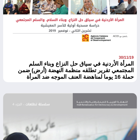
30/11/19
المرأة الأردنية في سياق حل النزاع وبناء السلم
المجتمعي تقرير تطلقه منظمة النهضة (أرض) ضمن
حملة 16 يوما لمناهضة العنف الموجه ضد المرأة