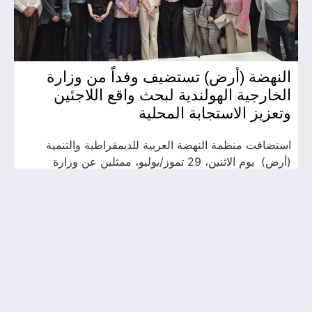
النهضة (أرض) تستضيف وفداً من وزارة
الخارجية الهولندية لبحث واقع اللاجئين
وتعزيز الاستجابة المحلية
استضافت منظمة النهضة العربية للديمقراطية والتنمية
(أرض) يوم الاثنين، 29 تموز/يوليو، ممثلين عن وزارة
الخارجية الهولندية، أحد أبرز شركائها في دعم اللاجئين
والنازحين والمجتمعات المستضيفة. وفي ظل تراجع ا…
01/07/2026