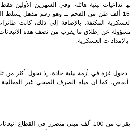
ها تداعيات بيئية هائلة. وفي الشهرين الأولين فق
الانبعاثات الناتجة أشبه بحرق 150 ألف طن من الفحم ــ وهو رقم مذ
لعسكرية المكثفة. بالإضافة إلى ذلك، كانت طائرات
مسؤولة عن إطلاق ما يقرب من نصف هذه الانبعاثات،
بالإمدادات العسكرية.
لى دخول غزة في أزمة بيئية حادة، إذ تحول أكثر من ثلث
نقاض، كما أن مياه الصرف الصحي غير المعالجة تس
وقد تتطلب جهود إعادة بناء ما يقرب من 100 ألف مبنى متضرر 