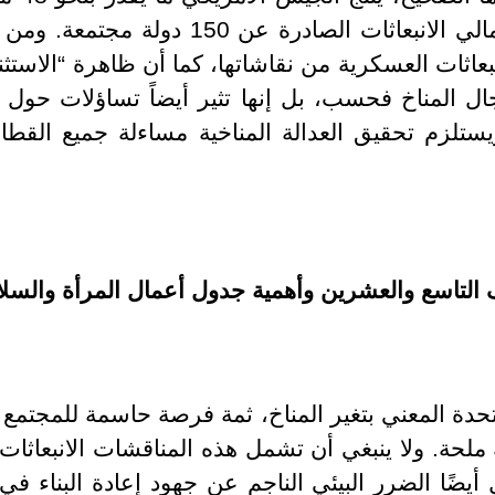
الكربون سنوياً -أي أكثر من إجمالي الانبعا
بعاثات العسكرية من نقاشاتها، كما أن ظاهرة “الاستثن
ل المناخ فحسب، بل إنها تثير أيضاً تساؤلات حول 
يستلزم تحقيق العدالة المناخية مساءلة جميع القطا
التاسع والعشرين وأهمية جدول أعمال المرأة والسلا
متحدة المعني بتغير المناخ، ثمة فرصة حاسمة للمجتمع ا
ة ملحة. ولا ينبغي أن تشمل هذه المناقشات الانبعاثا
ضًا الضرر البيئي الناجم عن جهود إعادة البناء في