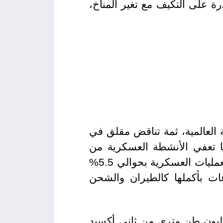
رة على التكيف مع تغير المناخ،
 العالمية، ثمة تناقض مقلق في
ها تعفي الأنشطة العسكرية من
التقارير الدولية عن الانبعاثات الضارة في ذات الوقت. وتشير الأبحاث إلى مساهمة العمليات العسكرية بحوالي 5.5%
اعات بأكملها كالطيران والشحن
ذه الحقيقة في منظورها الصحيح، ينتج الجيش الأمريكي ما يقدر بنحو 48 مليون طن متري من ثاني أكسيد