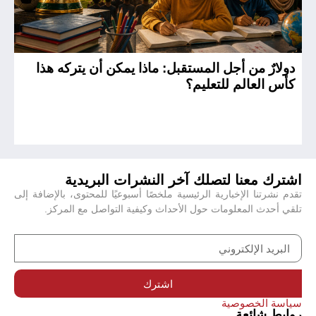
دولارٌ من أجل المستقبل: ماذا يمكن أن يتركه هذا
ال
كأس العالم للتعليم؟
ال
اشترك معنا لتصلك آخر النشرات البريدية
تقدم نشرتنا الإخبارية الرئيسية ملخصًا أسبوعيًا للمحتوى، بالإضافة إلى
تلقي أحدث المعلومات حول الأحداث وكيفية التواصل مع المركز.
اشترك
سياسة الخصوصية
روابط شائعة