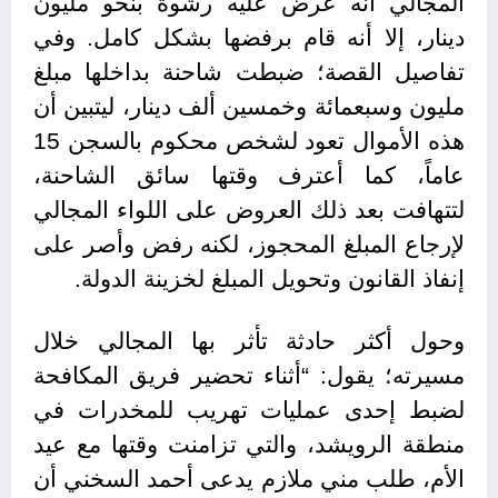
المجالي أنه عرض عليه رشوة بنحو مليون
دينار، إلا أنه قام برفضها بشكل كامل. وفي
تفاصيل القصة؛ ضبطت شاحنة بداخلها مبلغ
مليون وسبعمائة وخمسين ألف دينار، ليتبين أن
هذه الأموال تعود لشخص محكوم بالسجن 15
عاماً، كما أعترف وقتها سائق الشاحنة،
لتتهافت بعد ذلك العروض على اللواء المجالي
لإرجاع المبلغ المحجوز، لكنه رفض وأصر على
إنفاذ القانون وتحويل المبلغ لخزينة الدولة.
وحول أكثر حادثة تأثر بها المجالي خلال
مسيرته؛ يقول: “أثناء تحضير فريق المكافحة
لضبط إحدى عمليات تهريب للمخدرات في
منطقة الرويشد، والتي تزامنت وقتها مع عيد
الأم، طلب مني ملازم يدعى أحمد السخني أن