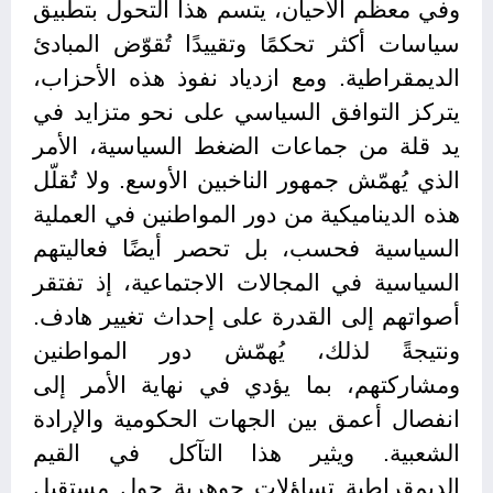
وفي معظم الأحيان، يتسم هذا التحول بتطبيق
سياسات أكثر تحكمًا وتقييدًا تُقوّض المبادئ
الديمقراطية. ومع ازدياد نفوذ هذه الأحزاب،
يتركز التوافق السياسي على نحو متزايد في
يد قلة من جماعات الضغط السياسية، الأمر
الذي يُهمّش جمهور الناخبين الأوسع. ولا تُقلّل
هذه الديناميكية من دور المواطنين في العملية
السياسية فحسب، بل تحصر أيضًا فعاليتهم
السياسية في المجالات الاجتماعية، إذ تفتقر
أصواتهم إلى القدرة على إحداث تغيير هادف.
ونتيجةً لذلك، يُهمّش دور المواطنين
ومشاركتهم، بما يؤدي في نهاية الأمر إلى
انفصال أعمق بين الجهات الحكومية والإرادة
الشعبية. ويثير هذا التآكل في القيم
الديمقراطية تساؤلاتٍ جوهرية حول مستقبل