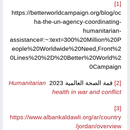
[1]
https://betterworldcampaign.org/blog/oc
ha-the-un-agency-coordinating-
humanitarian-
assistance#:~:text=300%20Million%20P
eople%20Worldwide%20Need,Front%2
0Lines%20%2D%20Better%20World%2
0Campaign
[2]
قمة الصحة العالمية 2023
Humanitarian
health
in
war
and
conflict
[3]
https://www.albankaldawli.org/ar/country
/jordan/overview