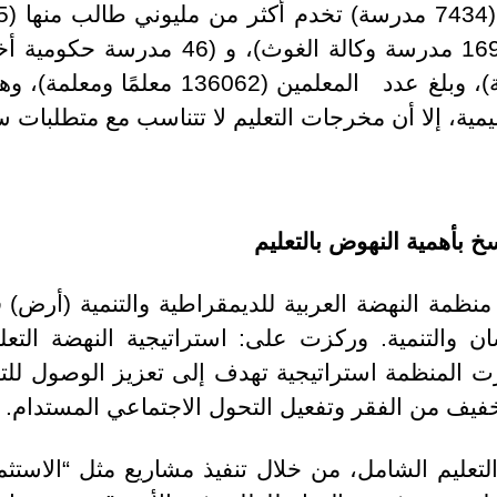
مدرسة تتبع التعليم الخاص)، و(169 مدرسة 
المملكة (2114719 طالبًا وطالبة)، وبلغ عد
ية، إلا أن مخرجات التعليم لا تتناسب مع متطلبات 
خ بأهمية النهوض بالتعليم
يسها عام 2008، تبنت منظمة النهضة العربية للديمقراطية والتنم
ان والتنمية. وركزت على: استراتيجية النهضة الت
 المنظمة استراتيجية تهدف إلى تعزيز الوصول للت
خفيف من الفقر وتفعيل التحول الاجتماعي المستدام.
لتعليم الشامل، من خلال تنفيذ مشاريع مثل “الاستثم