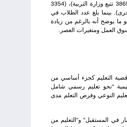
من الناحية الكمية، يضم الأردن (7434 مدرسة) تخدم أكثر من مليوني طالب منها (3865 تتبع وزارة التربية)، (3354
وكالة الغوث)، و (46 مدرسة حكومية أخرى). بينما بلغ عدد الطلاب في
د المعلمين (136062 معلمًا ومعلمة)، وهو ما يوضح أنه بالرغم من زيادة
سوق العمل ومتغيرات العصر.
ية (أرض) قضية التعليم كجزء أساسي من
عليمية “نحو تعليم رسمي شامل
عليم النوعي وفرص التعلم مدى
ار في المستقبل” و”التعليم من