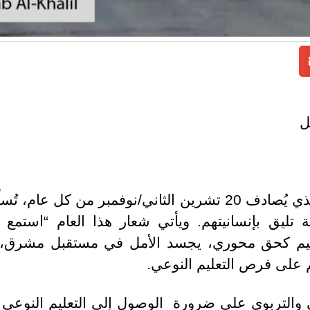
ل
تزامناً مع يوم الطفل العالمي، الذي يُصادف 20 تشرين الثاني/ن
ة تليق بإنسانيتهم. ويأتي شعار هذا العام “استم
عليم كحق محوري، يجسد الأمل في مستقبل مشرق، 
على فرص التعليم النوعي.
 والتربوي على ضرورة الوصول إلى التعليم النوعي ل