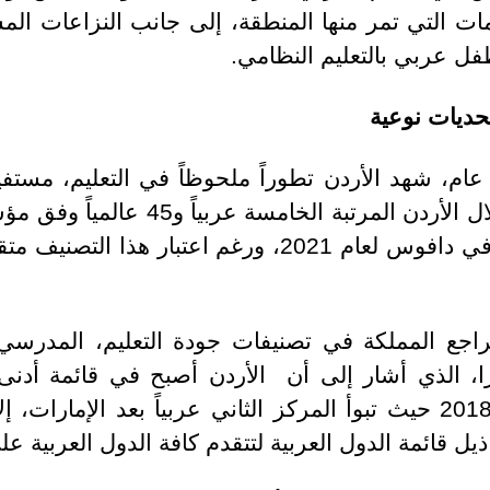
أزمات التي تمر منها المنطقة، إلى جانب النزاعات ا
حديات نوعية
عام، شهد الأردن تطوراً ملحوظاً في التعليم، مستفي
شُح الموارد الطبيعية. ورغم احتلال الأر
عن المنتدى الاقتصادي العالمي في دافوس لعام 2021، ورغ
تراجع المملكة في تصنيفات جودة التعليم، المدرس
يزا، الذي أشار إلى أن الأردن أصبح في قائمة أد
.فبعدما تقدم الأردن في تقييم 2018 حيث تبوأ المركز الثاني عربياً بع