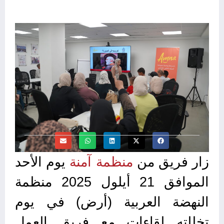
زار فريق من
منظمة آمنة
يوم الأحد
الموافق 21 أيلول 2025 منظمة
النهضة العربية (أرض) في يوم
تخللته لقاءات مع فريق العمل