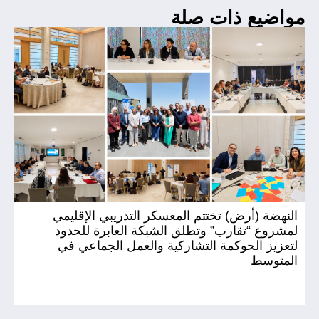
مواضيع ذات صلة
النهضة (أرض) تختتم المعسكر التدريبي الإقليمي
ال
لمشروع “تقارب” وتطلق الشبكة العابرة للحدود
(أ
لتعزيز الحوكمة التشاركية والعمل الجماعي في
المتوسط