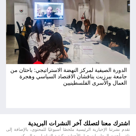
الدورة الصيفية لمركز النهضة الاستراتيجي: باحثان من
ال
جامعة بيرزيت يناقشان الاقتصاد السياسي وهجرة
لم
العمال والأسرى الفلسطينيين
لت
ال
اشترك معنا لتصلك آخر النشرات البريدية
تقدم نشرتنا الإخبارية الرئيسية ملخصًا أسبوعيًا للمحتوى، بالإضافة إلى
تلقي أحدث المعلومات حول الأحداث وكيفية التواصل مع المركز.