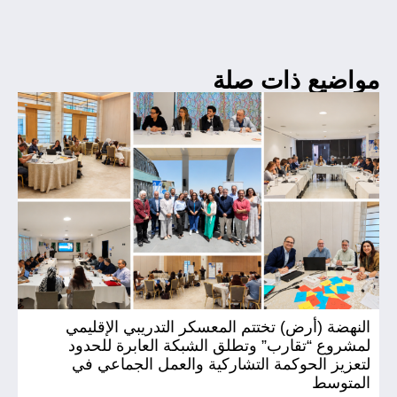
مواضيع ذات صلة
النهضة (أرض) تختتم المعسكر التدريبي الإقليمي
ال
لمشروع “تقارب” وتطلق الشبكة العابرة للحدود
(أ
لتعزيز الحوكمة التشاركية والعمل الجماعي في
المتوسط