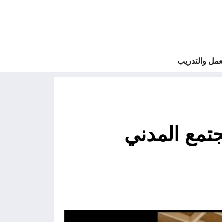
مل والتدريب
جتمع المدني