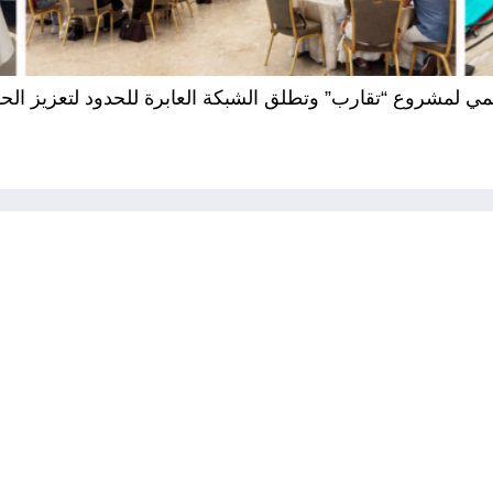
يمي لمشروع “تقارب” وتطلق الشبكة العابرة للحدود لتعزيز ال