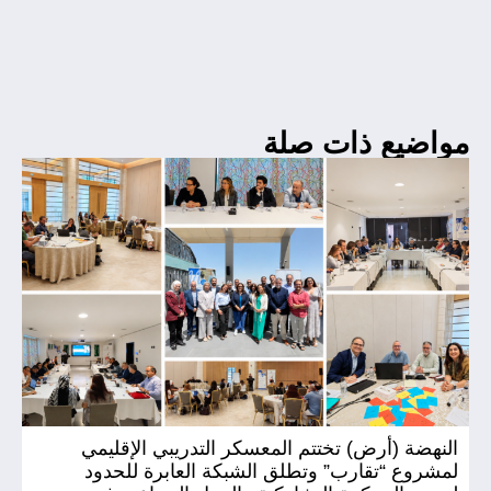
مواضيع ذات صلة
النهضة (أرض) تختتم المعسكر التدريبي الإقليمي
ال
لمشروع “تقارب” وتطلق الشبكة العابرة للحدود
(أ