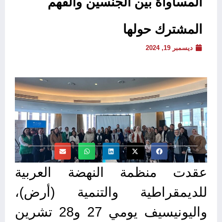
المساواة بين الجنسين والفهم
المشترك حولها
ديسمبر 19, 2024
عقدت منظمة النهضة العربية
للديمقراطية والتنمية (أرض)،
واليونيسيف يومي 27 و28 تشرين