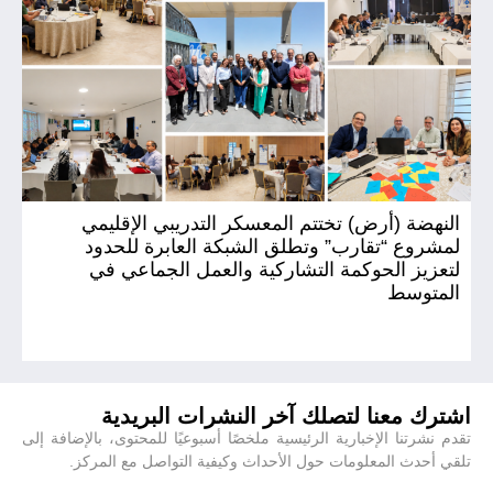
النهضة (أرض) تختتم المعسكر التدريبي الإقليمي
ال
لمشروع “تقارب” وتطلق الشبكة العابرة للحدود
(أ
لتعزيز الحوكمة التشاركية والعمل الجماعي في
المتوسط
اشترك معنا لتصلك آخر النشرات البريدية
تقدم نشرتنا الإخبارية الرئيسية ملخصًا أسبوعيًا للمحتوى، بالإضافة إلى
تلقي أحدث المعلومات حول الأحداث وكيفية التواصل مع المركز.