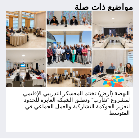
مواضيع ذات صلة
النهضة (أرض) تختتم المعسكر التدريبي الإقليمي
ال
لمشروع “تقارب” وتطلق الشبكة العابرة للحدود
(أ
لتعزيز الحوكمة التشاركية والعمل الجماعي في
المتوسط