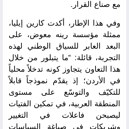
مع صناع القرار.
وفي هذا الإطار، أكدت كارين إيليا،
ممثلة مؤسسة رينه معوض، على
البعد العابر للسياق الوطني لهذه
التجربة، قائلة: “ما يتبلور من خلال
هذا التعاون يتجاوز كونه تدخلاً محلياً
في الأردن؛ إذ يقدّم نموذجاً قابلاً
للتكيّف والتوسّع على مستوى
المنطقة العربية، في تمكين الفتيات
ليصبحن فاعلات في التغيير
وشريكات في صياغة السياسات