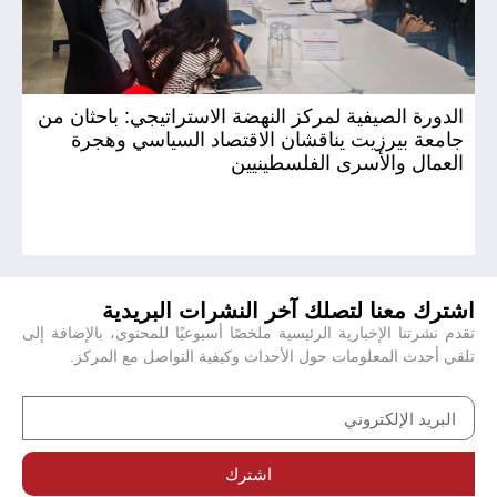
الدورة الصيفية لمركز النهضة الاستراتيجي: باحثان من
ال
جامعة بيرزيت يناقشان الاقتصاد السياسي وهجرة
لم
العمال والأسرى الفلسطينيين
لت
ال
اشترك معنا لتصلك آخر النشرات البريدية
تقدم نشرتنا الإخبارية الرئيسية ملخصًا أسبوعيًا للمحتوى، بالإضافة إلى
تلقي أحدث المعلومات حول الأحداث وكيفية التواصل مع المركز.
اشترك