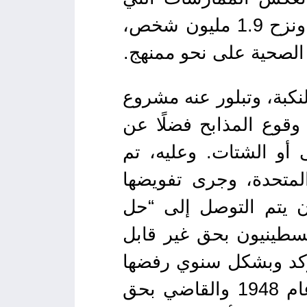
نفذتها في غزة، ففي الشهر الماضي، قُتل أكثر من 2300 مدني، ونزح 1.9 مليون شخص،
الصحية على نحو ممنهج.
ين عامي 1947 و1949 إلى حدوث النكبة، وتبلور عنه مشروع
قوع المذابح فضلًا عن
ي إلى المنفى أو الشتات. وعليه، تم
عامة للأمم المتحدة، وجرى تفويضها
ن يتم التوصل إلى “حل
لسطينيون بحق غير قابل
تؤكد وبشكل سنوي رفضها
لقرار الجمعية العامة للأمم المتحدة رقم 194 والذي أقرته في عام 1948 والقاضي بحق