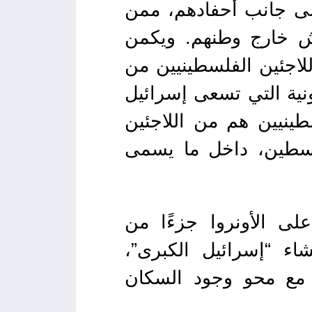
ة، إلى جانب أحفادهم، ممن
لى العيش خارج وطنهم. ويكمن
للاجئين الفلسطينيين من
ونية التي تسعى إسرائيل
على غزة، إذ إن 80% من الفلسطينيين هم من اللاجئين
فلسطين، داخل ما يسمى
على الأونروا جزءًا من
اء “إسرائيل الكبرى”،
 مع محو وجود السكان