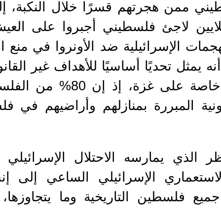
75 ألف فلسطيني ممن هجرتهم قسرًا خلال النكب
اوز عددهم الآن 9 ملايين لاجئ فلسطيني أجبروا ع
مات الإسرائيلية ضد الأونروا في منع ا
ه يمثل تحديًا أساسيًا للأهداف غير القان
إلى تحقيقها، ما ينطبق خاصة 
ونية المبررة بمنازلهم وأراضيهم في 
ظر الذي يمارسه الاحتلال الإسرائيلي 
استعماري الإسرائيلي الساعي إلى إنش
ميع فلسطين التاريخية وما يتجاوزها،