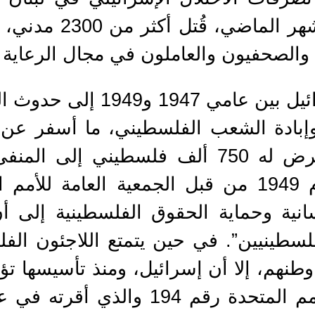
الصحفيون والعاملون في مجال الرعاية 
هذا ولقد أدى إنشاء إسرائيل ب
وإبادة الشعب الفلسطيني، ما أسفر عن و
الطرد القسري الذي تعرض له 750 ألف فلسطين
تأسيس الأونروا في عام 1949 من قبل الجمعية ال
سانية وحماية الحقوق الفلسطينية إلى أ
فلسطينيين”. في حين يتمتع اللاجئون الف
طنهم، إلا أن إسرائيل، ومنذ تأسيسها 