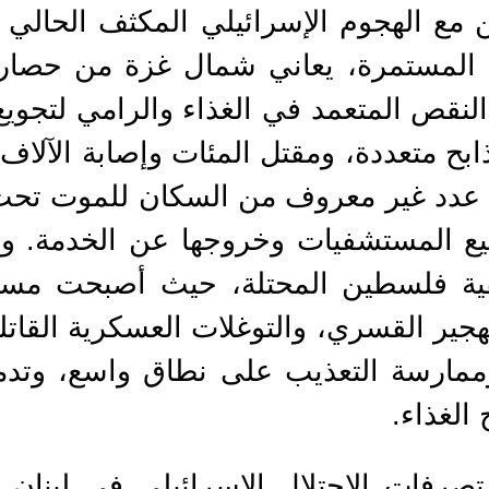
ن مع الهجوم الإسرائيلي المكثف الحالي 
ة النقص المتعمد في الغذاء والرامي لتجوي
 متعددة، ومقتل المئات وإصابة الآلاف ا
ك عدد غير معروف من السكان للموت تحت
يع المستشفيات وخروجها عن الخدمة. و
قية فلسطين المحتلة، حيث أصبحت مست
لتهجير القسري، والتوغلات العسكرية القا
ممارسة التعذيب على نطاق واسع، وتدمي
الغذاء.
 تصرفات الاحتلال الإسرائيلي في لبنان