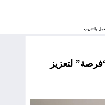
مل والتدريب
“فرصة” لتعزيز