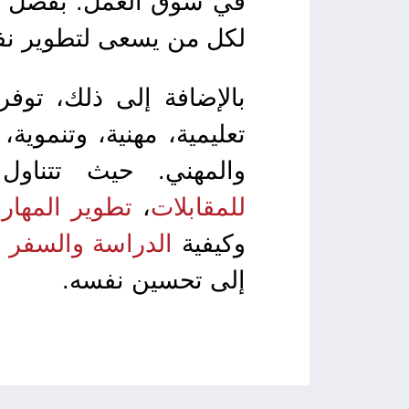
في سوق العمل. بفضل تصم
لكل من يسعى لتطوير نفس
بالإضافة إلى ذلك، توف
تعليمية، مهنية، وتنمو
والمهني. حيث تتناو
للمقابلات
،
تطوير المهار
وكيفية
الدراسة والسفر إ
إلى تحسين نفسه.