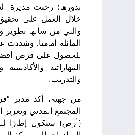
بدورها؛ رحبت مديرة ال
خلال العمل على تحقيق 
والتي من شأنها تطوير وت
الماثلة أمامنا. وشددت 
للحصول على فرص أفضل ف
المهاراتية والأكاديمية
والتدريب.
من جهته، أكد مدير “ف
المجتمع المدني وتعزيز ال
(أرض) ستكون إطارًا للت
المبادرات المشتركة التي