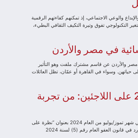
ل
الإبداع والوعي الاجتماعي، إذ تمكنهم كفاءتهم الرقمية
تغير التكنولوجي تفوق وتيرة التكيف الثقافي البطيء،
سائية في مصر والأردن
 مصر والأردن عن قاسم مشترك ملفت وهو التأثير
على حياتهن. وسواء في القاهرة أو عمّان، تظل العائلات
متابعة على ورقة “نظرة على أثر قانون العفو العام لسنة 2024 على اللاجئين: من تجربة
في إطار جهودها القانونية المستمرة في تعزيز سبل الوصول للعدالة، أصدرت منظمة النهضة العربية ٍ(أرض) ورقة قانونية في شهر تموز/يوليو من العام 2024 بعنوان “نظرة على
أثر قانون العفو العام لسنة 2024 على اللاجئين: من تجربة النهضة العربية (أرض)”. وتضمنت الورقة شرحًا مفصلًا لأبرز ما ورد في قانون العفو العام رقم (5) لسنة 2024