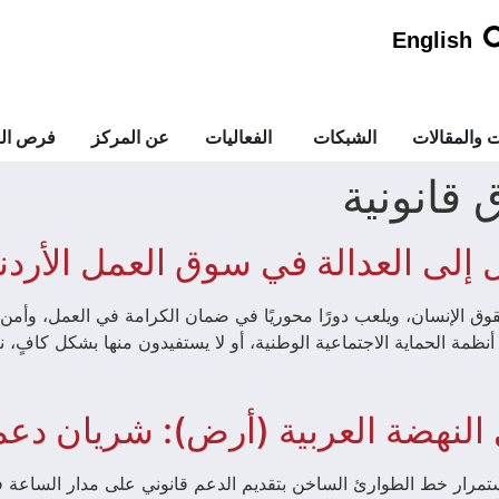
English
ت والمقالات
الشبكات
الفعاليات
عن المركز
فرص الع
 قانونية
ل إلى العدالة في سوق العمل الأرد
 حقوق الإنسان، ويلعب دورًا محوريًا في ضمان الكرامة في العمل، وأمن ا
أنظمة الحماية الاجتماعية الوطنية، أو لا يستفيدون منها بشكل كافٍ، نتي
النهضة العربية (أرض): شريان دع
بال15,405 مكالمة خلال عامي 2024 و2025 استمرار خط الطوارئ الساخن بتقديم الدعم قانوني ع