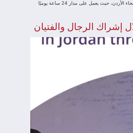
والتنمية (أرض) الساخن للطوارئ منذ تأسيسه عام 2006، على تقديم الإرشاد القانوني والدعم الفوري للأفراد في مختلف أنحاء الأردن، حيث يعمل على مدار 24 ساعة يوميًا
ال إشراك الرجال والفتيان