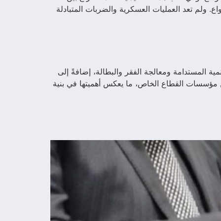
 ولم تعد العمليات العسكرية والضربات المتبادلة
مية المستدامة ومعالجة الفقر والبطالة، إضافةً إلى
اسعة خصوصًا للنساء والشباب والفئات محدودة الدخل. وفي الأردن، تمثل هذه المشاريع نحو 99.5% من مؤسسات القطاع الخاص، ما يعكس أهميتها في بنية