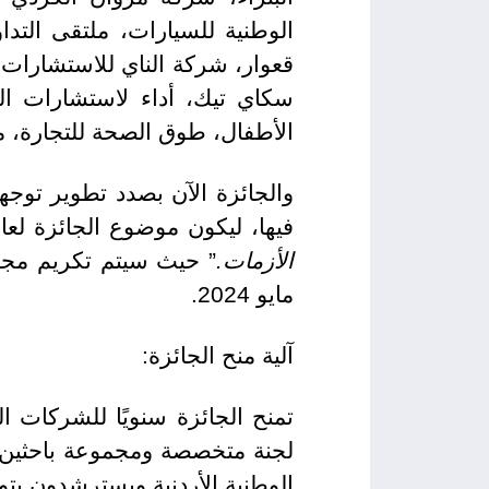
الوطنية للسيارات، ملتقى التدا
قعوار، شركة الناي للاستشارات ا
سكاي تيك، أداء لاستشارات الت
الأطفال، طوق الصحة للتجارة، م
والجائزة الآن بصدد تطوير توجه
فيها، ليكون موضوع الجائزة لعام 2024،
الأزمات.
” حيث سيتم تكريم مجمو
مايو 2024.
آلية منح الجائزة:
تمنح الجائزة سنويًا للشركات ا
لجنة متخصصة ومجموعة باحثين يدر
الوطنية الأردنية ويسترشدون بتو