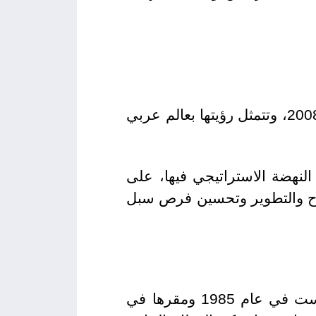
تأسست منظمة النهضة العربية للديمقراطية والتنمية (أرض) في عمّان – الأردن عام 2008، وتتمثل رؤيتها بعالم عربي
النهضة الاستراتيجي فيها، على
صلاح والتطوير وتحسين فرص سبل
هي إحدى مؤسسات القطاع الخاص الأردني وهي مؤسسة مستقلة غير ربحية تأسست في عام 1985 ومقرها في