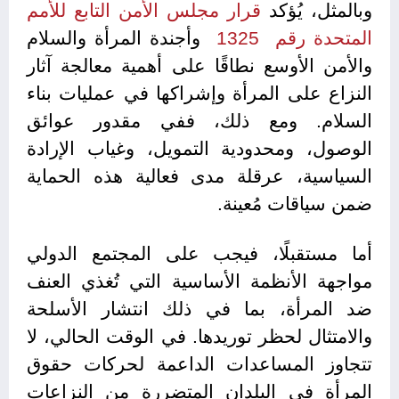
وبالمثل، يُؤكد
قرار مجلس الأمن التابع للأمم
المتحدة رقم 1325
وأجندة المرأة والسلام
والأمن الأوسع نطاقًا على أهمية معالجة آثار
النزاع على المرأة وإشراكها في عمليات بناء
السلام. ومع ذلك، ففي مقدور عوائق
الوصول، ومحدودية التمويل، وغياب الإرادة
السياسية، عرقلة مدى فعالية هذه الحماية
ضمن سياقات مُعينة.
أما مستقبلًا، فيجب على المجتمع الدولي
مواجهة الأنظمة الأساسية التي تُغذي العنف
ضد المرأة، بما في ذلك انتشار الأسلحة
والامتثال لحظر توريدها. في الوقت الحالي، لا
تتجاوز المساعدات الداعمة لحركات حقوق
المرأة في البلدان المتضررة من النزاعات