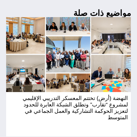
مواضيع ذات صلة
النهضة (أرض) تختتم المعسكر التدريبي الإقليمي
ال
لمشروع “تقارب” وتطلق الشبكة العابرة للحدود
(أ
لتعزيز الحوكمة التشاركية والعمل الجماعي في
المتوسط