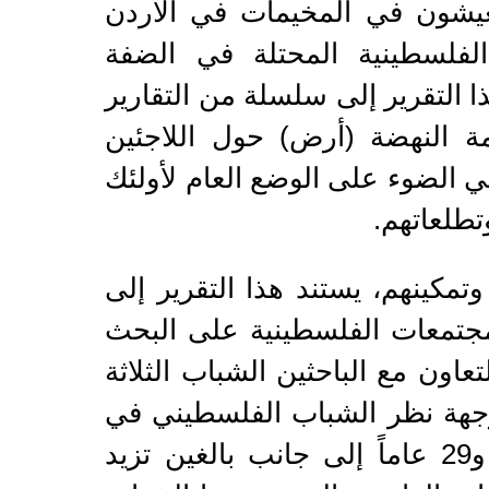
عيشون في المخيمات في الأردن
لفلسطينية المحتلة في الضفة
ا التقرير إلى سلسلة من التقارير
ة النهضة (أرض) حول اللاجئين
ي الضوء على الوضع العام لأولئك
تطلعاتهم.
مكينهم، يستند هذا التقرير إلى
مجتمعات الفلسطينية على البحث
عاون مع الباحثين الشباب الثلاثة
جهة نظر الشباب الفلسطيني في
المنطقة. وشمل المستجيبون المستهدفون شباباً تتراوح أعمارهم بين 15 و29 عاماً إلى جانب بالغين تزيد