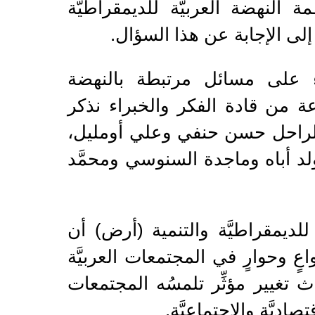
النهضة العربيَّة للديمقراطيَّة
إلى الإجابة عن هذا السؤال.
وء على مسائل مرتبطة بالنهضة
وعة من قادة الفكر والخبراء نذكر
الراحل حسن حنفي وعلي أومليل،
لد أباه وماجدة السنوسي ومحمَّد
 للديمقراطيَّة والتنمية (أرض) أن
واعٍ وحوارٍ في المجتمعات العربيَّة
اث تغيير مؤثِّر تلمسُه المجتمعات
اديَّة والاجتماعيَّة.