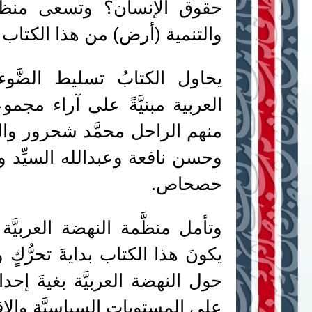
حقوق الإنسان؟ وتسعى منظَّمة 
والتنمية (أرض) من هذا الكتاب 
يحاول الكتابُ تسليط الضَّ
العربية مبنيَّةً على آراء مجم
منهم الراحل محمَّد شحرور و
وحسن نافعة وعبدالله السيِّد و
حصحاص.
وتأمل منظَّمة النهضة العربيَّة
يكونَ هذا الكتاب بدايةَ تحرُّكٍ 
حول النهضة العربيَّة بغيةَ إحد
على المستويات السياسيَّة والاقتص