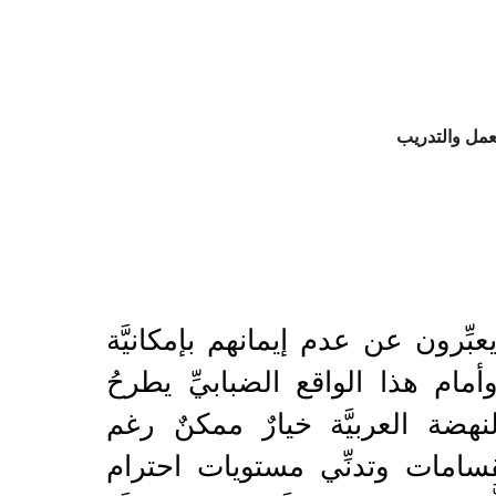
مل والتدريب
عبِّرون عن عدم إيمانهم بإمكانيَّة
أمام هذا الواقع الضبابيِّ يطرحُ
نهضة العربيَّة خيارٌ ممكنٌ رغم
انقسامات وتدنِّي مستويات احترام