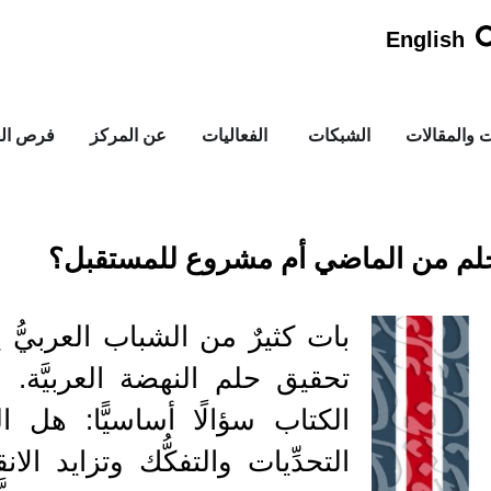
English
ت والمقالات
الشبكات
الفعاليات
عن المركز
فرص الع
 حلم من الماضي أم مشروع للمستقبل؟
بات كثيرٌ من الشباب العربيُّ ي
تحقيق حلم النهضة العربيَّة. و
الكتاب سؤالًا أساسيًّا: هل ال
التحدِّيات والتفكُّك وتزايد ال