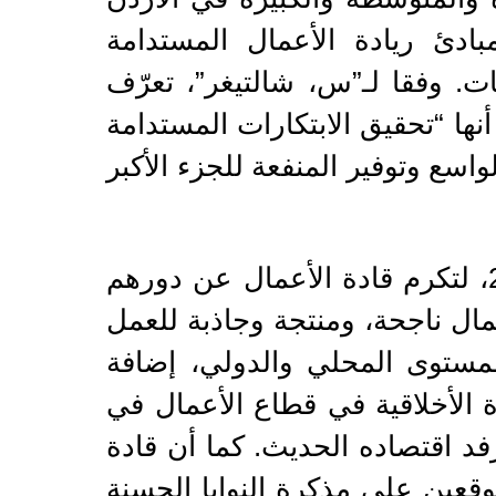
بادئ ريادة الأعمال المستدامة
ت. وفقا لـ”س، شالتيغر”، تعرّف
نها “تحقيق الابتكارات المستدامة
اسع وتوفير المنفعة للجزء الأكبر
أُطلقت هذه الجائزة عام 2023، لتكرم قادة الأعمال عن دورهم
ال ناجحة، ومنتجة وجاذبة للعمل
لمستوى المحلي والدولي، إضافة
الأخلاقية في قطاع الأعمال في
فد اقتصاده الحديث. كما أن قادة
وقعين على مذكرة النوايا الحسنة