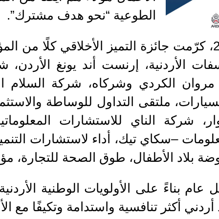
الطوعية “نحو هدف مشترك”.
خلال دورتها التي عقدت عام 2023، كرّمت جائزة التميز الأخلا
ات الأردنية، إرنست أند يونغ الأردن، شر
 مروان الكردي وشركاه، شركة السلام الد
للسيارات، ملتقى التداول للوساطة والاستثم
وار، شركة الناي للاستشارات المعلومات
معلومات –سكاي تيك، أداء لاستشارات التنمية
ضة بلاد الأطفال، طوق الصحة للتجارة، مؤس
أردني أكثر تنافسية واستدامة وتكيفًا مع الأ