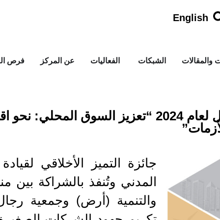
English
ت والمقالات
الشبكات
الفعاليات
عن المركز
فرص الع
جائزة التميز الأخلاقي لقيادة الأعمال لعام 2024 “تعزيز السوق ال
لأزمات”
جائزة التميز الأخلاقي لقيادة
المدني وتُنفذ بالشراكة بين من
والتنمية (أرض) وجمعية رجال 
تكريم جهود الشركات الصغيرة 